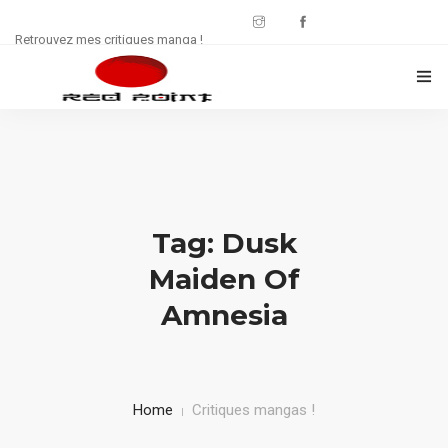
Retrouvez mes critiques manga !
CRITIQUES MANWHA
CHRONIQUES MANGA
FREE : JDR
Tag: Dusk
WEB SÉRIE
Maiden Of
Amnesia
CULTURE
CONTACT
Home
Critiques mangas !