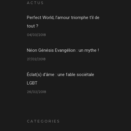
ACTUS
Perfect World, l’amour triomphe t’il de
tout ?
04/03/2018
Néon Génésis Evangélion : un mythe !
27/02/2018
Éclat(s) d’âme : une fable sociétale
LGBT
26/02/2018
CATEGORIES