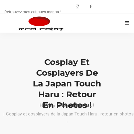
Retrouvez mes critiques manga !
CRITIQUES MANWHA
CHRONIQUES MANGA
Cosplay Et
FREE : JDR
Cosplayers De
WEB SÉRIE
La Japan Touch
Haru : Retour
CULTURE
En Photos !
Home
Critiques mangas !
CONTACT
Cosplay et cosplayers de la Japan Touch Haru : retour en photos
!