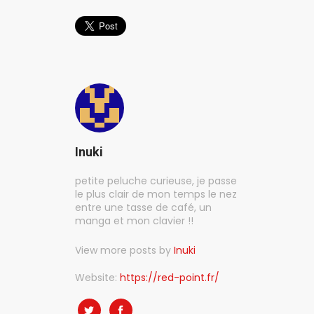
Inuki
petite peluche curieuse, je passe
le plus clair de mon temps le nez
entre une tasse de café, un
manga et mon clavier !!
View more posts by
Inuki
Website:
https://red-point.fr/