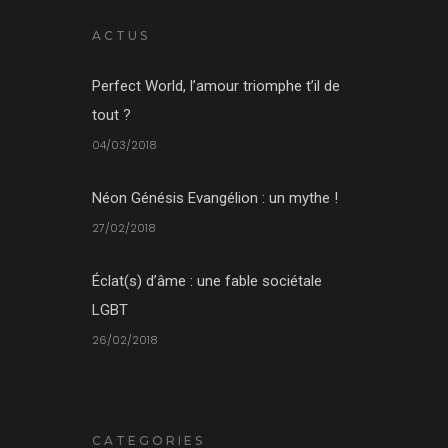
ACTUS
Perfect World, l’amour triomphe t’il de
tout ?
04/03/2018
Néon Génésis Evangélion : un mythe !
27/02/2018
Éclat(s) d’âme : une fable sociétale
LGBT
26/02/2018
CATEGORIES