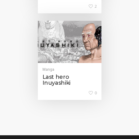
2
Manga
Last hero
Inuyashiki
0