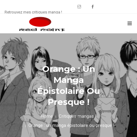
Retrouvez mes critiques manga !
CRITIQUES MANWHA
CHRONIQUES MANGA
Orange : Un
FREE : JDR
Manga
WEB SÉRIE
Épistolaire Ou
CULTURE
Presque !
CONTACT
Home
Critiques mangas !
Orange : un manga épistolaire ou presque !