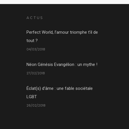
ACTUS
Perfect World, l’amour triomphe t’il de
tout ?
04/03/2018
Néon Génésis Evangélion : un mythe !
27/02/2018
Éclat(s) d’âme : une fable sociétale
LGBT
26/02/2018