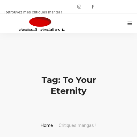
Retrouvez mes critiques manga !
CRITIQUES MANWHA
CHRONIQUES MANGA
FREE : JDR
Tag: To Your
WEB SÉRIE
Eternity
CULTURE
CONTACT
Home
Critiques mangas !