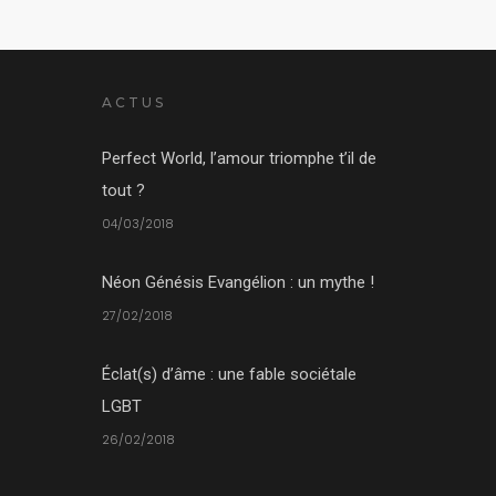
ACTUS
Perfect World, l’amour triomphe t’il de
tout ?
04/03/2018
Néon Génésis Evangélion : un mythe !
27/02/2018
Éclat(s) d’âme : une fable sociétale
LGBT
26/02/2018