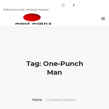
Retrouvez mes critiques manga !
CRITIQUES MANWHA
CHRONIQUES MANGA
FREE : JDR
Tag: One-Punch
WEB SÉRIE
Man
CULTURE
CONTACT
Home
Critiques mangas !