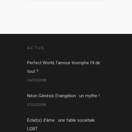
ACTUS
Perfect World, l’amour triomphe t’il de
tout ?
04/03/2018
Néon Génésis Evangélion : un mythe !
27/02/2018
Éclat(s) d’âme : une fable sociétale
LGBT