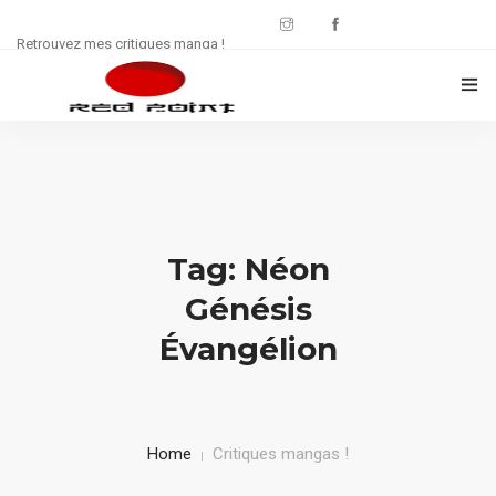
Retrouvez mes critiques manga !
CRITIQUES MANWHA
CHRONIQUES MANGA
FREE : JDR
Tag: Néon
WEB SÉRIE
Génésis
Évangélion
CULTURE
CONTACT
Home
Critiques mangas !