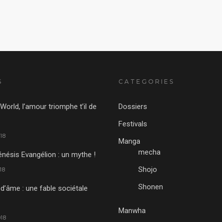
S
CATEGORIES
World, l’amour triomphe t’il de
Dossiers
Festivals
18
Manga
mecha
nésis Evangélion : un mythe !
Shojo
18
Shonen
 d’âme : une fable sociétale
Manwha
18