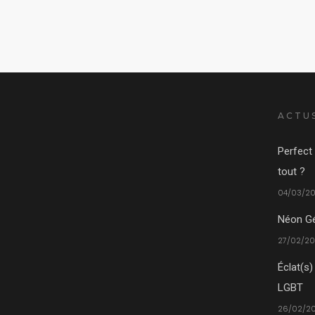
ACTU
Perfect 
tout ?
04/03/20
Néon Gé
27/02/20
Éclat(s)
LGBT
26/02/20