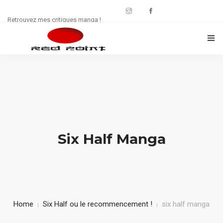
Retrouvez mes critiques manga !
CRITIQUES MANWHA
CHRONIQUES MANGA
FREE : JDR
WEB SÉRIE
Six Half Manga
CULTURE
CONTACT
Home
Six Half ou le recommencement !
six half manga