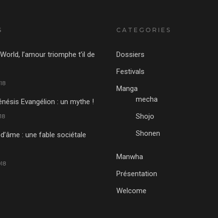
S
CATEGORIES
World, l’amour triomphe t’il de
Dossiers
Festivals
18
Manga
mecha
nésis Evangélion : un mythe !
Shojo
18
Shonen
 d’âme : une fable sociétale
Manwha
18
Présentation
Welcome