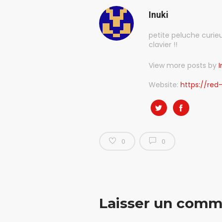
Inuki
petite peluche curie
clavier !!
View more posts by
I
Website:
https://red-
0
0
Laisser un comm