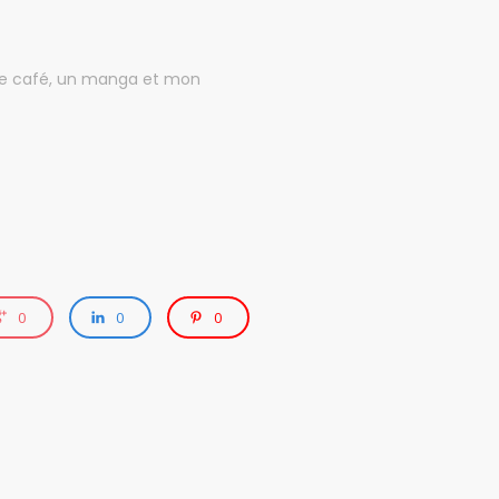
 de café, un manga et mon
0
0
0