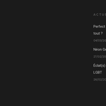
ACTU
Perfect 
tout ?
04/03/20
Néon Gé
27/02/20
Éclat(s)
LGBT
26/02/20