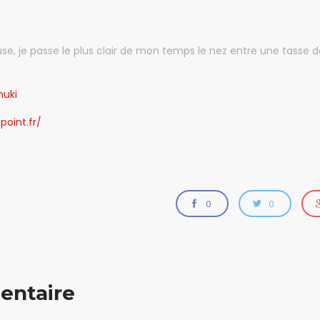
use, je passe le plus clair de mon temps le nez entre une tasse
nuki
point.fr/
0
0
entaire