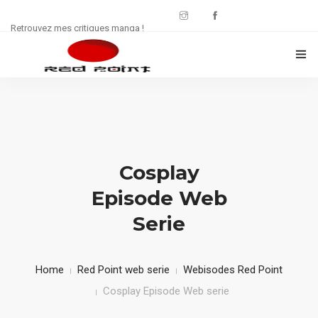
Retrouvez mes critiques manga !
CRITIQUES MANWHA
CHRONIQUES MANGA
FREE : JDR
Cosplay
WEB SÉRIE
Episode Web
Serie
CULTURE
CONTACT
Home
Red Point web serie
Webisodes Red Point
Cosplay Episode Web serie