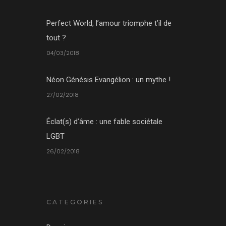
Perfect World, l’amour triomphe t’il de
tout ?
04/03/2018
Néon Génésis Evangélion : un mythe !
27/02/2018
Éclat(s) d’âme : une fable sociétale
LGBT
26/02/2018
CATEGORIES