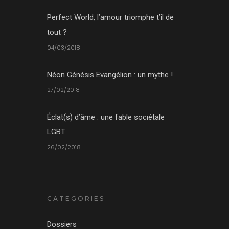
Perfect World, l’amour triomphe t’il de
tout ?
04/03/2018
Néon Génésis Evangélion : un mythe !
27/02/2018
Éclat(s) d’âme : une fable sociétale
LGBT
26/02/2018
CATEGORIES
Dossiers