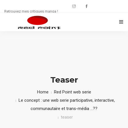
Retrouvez mes critiques manga !
CRITIQUES MANWHA
CHRONIQUES MANGA
FREE : JDR
WEB SÉRIE
Teaser
CULTURE
Home
Red Point web serie
Le concept : une web serie participative, interactive,
CONTACT
communautaire et trans-média …??
teaser