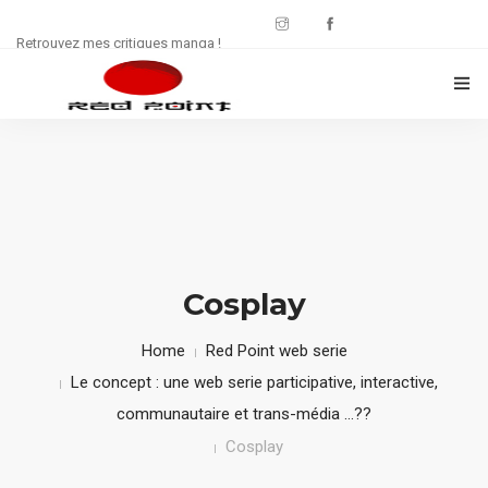
Retrouvez mes critiques manga !
CRITIQUES MANWHA
CHRONIQUES MANGA
FREE : JDR
WEB SÉRIE
Cosplay
CULTURE
Home
Red Point web serie
Le concept : une web serie participative, interactive,
CONTACT
communautaire et trans-média …??
Cosplay