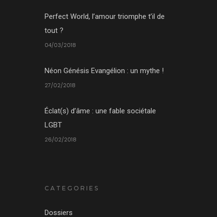
Perfect World, l’amour triomphe t’il de
tout ?
04/03/2018
Néon Génésis Evangélion : un mythe !
27/02/2018
Éclat(s) d’âme : une fable sociétale
LGBT
26/02/2018
CATEGORIES
Dossiers