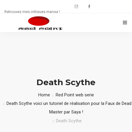
Retrouvez mes critiques manga !
CRITIQUES MANWHA
CHRONIQUES MANGA
FREE : JDR
WEB SÉRIE
Death Scythe
CULTURE
Home
Red Point web serie
Death Scythe voici un tutoriel de réalisation pour la Faux de Dead
CONTACT
Master par Saya !
Death Scythe