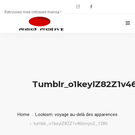
Retrouvez mes critiques manga !
CRITIQUES MANWHA
CHRONIQUES MANGA
FREE : JDR
WEB SÉRIE
Tumblr_o1keylZ82Z1v4
CULTURE
CONTACT
Home
Lookism: voyage au-delà des apparences
tumblr_o1keylZ82Z1v46bmyo2_1280