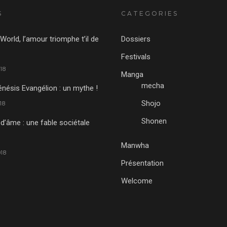
S
CATEGORIES
World, l’amour triomphe t’il de
Dossiers
Festivals
18
Manga
mecha
nésis Evangélion : un mythe !
Shojo
18
Shonen
 d’âme : une fable sociétale
Manwha
18
Présentation
Welcome