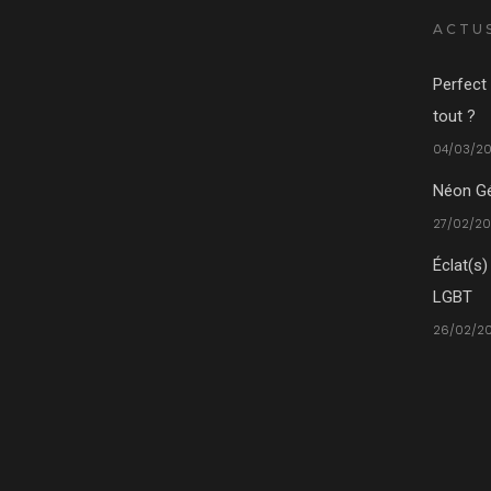
ACTU
Perfect 
tout ?
04/03/20
Néon Gé
27/02/20
Éclat(s)
LGBT
26/02/20