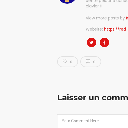
petite peluche curie
clavier !!
View more posts by
I
Website:
https://red-
0
0
Laisser un comm