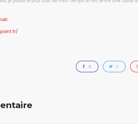
use, je passe le plus clair de mon temps le nez entre une tasse
nuki
point.fr/
0
0
entaire