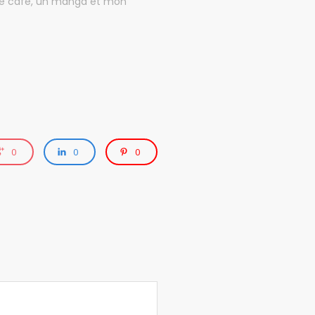
 de café, un manga et mon
0
0
0