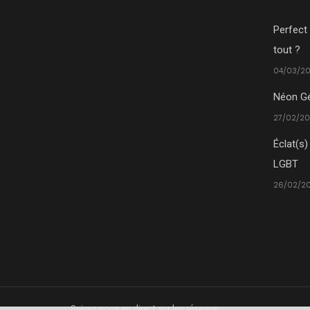
Perfect 
tout ?
04/03/20
Néon Gé
27/02/20
Éclat(s)
LGBT
26/02/20
Suivez nous en direct sur les réseaux