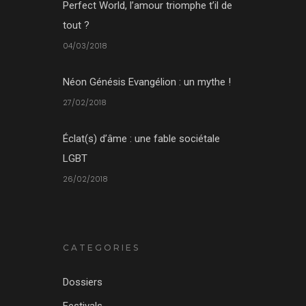
Perfect World, l’amour triomphe t’il de
tout ?
04/03/2018
Néon Génésis Evangélion : un mythe !
27/02/2018
Éclat(s) d’âme : une fable sociétale
LGBT
26/02/2018
CATEGORIES
Dossiers
Festivals