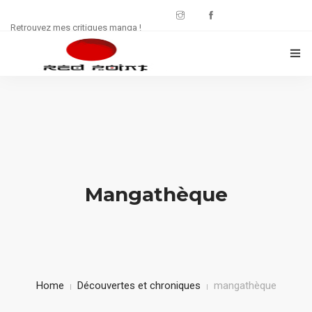
Retrouvez mes critiques manga !
CRITIQUES MANWHA
CHRONIQUES MANGA
FREE : JDR
WEB SÉRIE
Mangathèque
CULTURE
CONTACT
Home
Découvertes et chroniques
mangathèque